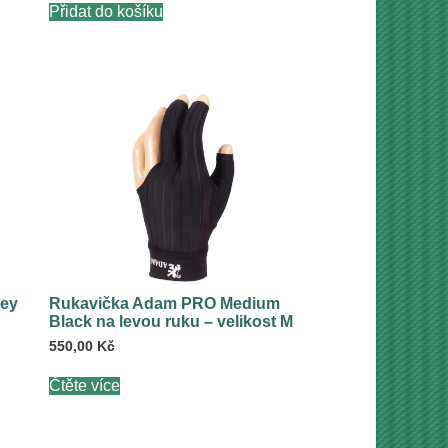
Přidat do košíku
rey
Rukavička Adam PRO Medium
Black na levou ruku – velikost M
550,00
Kč
Čtěte více