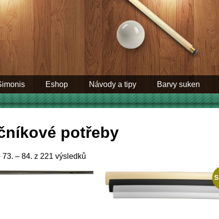
Simonis
Eshop
Návody a tipy
Barvy suken
čníkové potřeby
73. – 84. z 221 výsledků
S