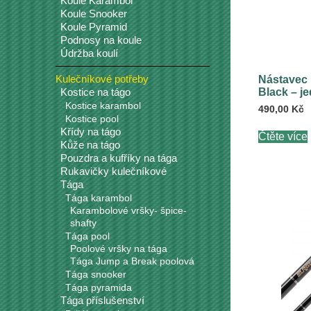
Koule Karambol
Koule Snooker
Koule Pyramid
Podnosy na koule
Údržba koulí
Kulečníkové potřeby
Nástavec 
Black – je
Kostice na tágo
Kostice karambol
490,00
Kč
Kostice pool
Křídy na tágo
Čtěte více
Kůže na tágo
Pouzdra a kufříky na tága
Rukavičky kulečníkové
Tága
Tága karambol
Karambolové vršky- špice-
shafty
Tága pool
Poolové vršky na tága
Tága Jump a Break poolová
Tága snooker
Tága pyramida
Tága příslušenství