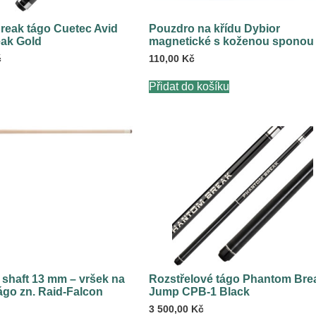
reak tágo Cuetec Avid
Pouzdro na křídu Dybior
ak Gold
magnetické s koženou sponou
č
110,00
Kč
Přidat do košíku
T shaft 13 mm – vršek na
Rozstřelové tágo Phantom Bre
ágo zn. Raid-Falcon
Jump CPB-1 Black
3 500,00
Kč