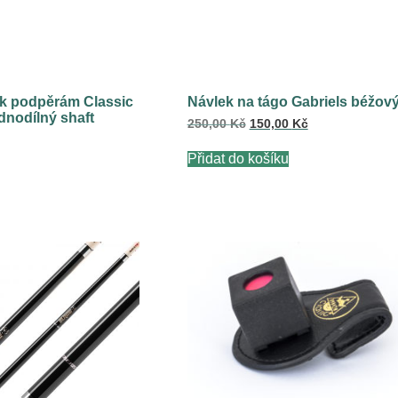
k podpěrám Classic
Návlek na tágo Gabriels béžov
dnodílný shaft
Původní
Aktuální
250,00
Kč
150,00
Kč
cena
cena
byla:
je:
Přidat do košíku
250,00 Kč.
150,00 Kč.