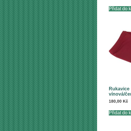
Přidat do 
Rukavice 
vínová/če
180,00
Kč
Přidat do 