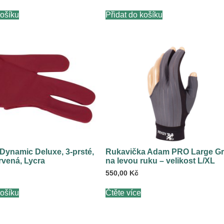
košíku
Přidat do košíku
Dynamic Deluxe, 3-prsté,
Rukavička Adam PRO Large G
rvená, Lycra
na levou ruku – velikost L/XL
550,00
Kč
košíku
Čtěte více