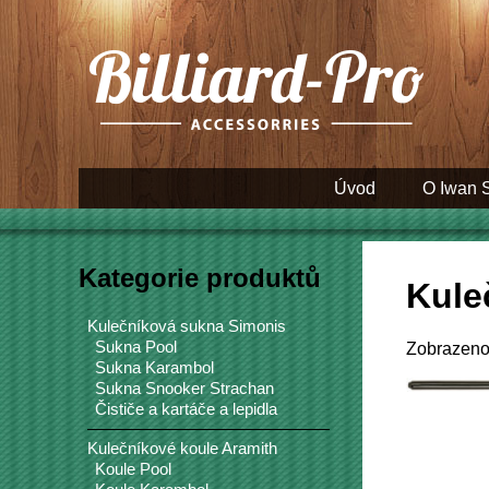
Úvod
O Iwan 
Kategorie produktů
Kule
Kulečníková sukna Simonis
Sukna Pool
Zobrazeno 
Sukna Karambol
Sukna Snooker Strachan
Čističe a kartáče a lepidla
Kulečníkové koule Aramith
Koule Pool