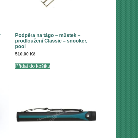
ý
Podpěra na tágo – můstek –
prodloužení Classic – snooker,
pool
510,00
Kč
Přidat do košíku