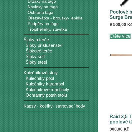
Držáky na tágo
Návleky na tágo
Poolové b
Ochrana tága
Surge Bre
Ořezávátka - brousky- lepidla
Podpěry na tágo
9 500,00
K
Trojúhelníky, stavítka
Čtěte více
Šipky a terče
Šipky příslušenství
Šipkové terče
Šipky soft
Šipky steel
Kulečníkové stoly
Kulečníky pool
Kulečníky karambol
Kulečníkové mantinely
Ochranný potah stolu
Kapsy - košíky- startovací body
Raid 3,5 
poolové t
900,00
Kč