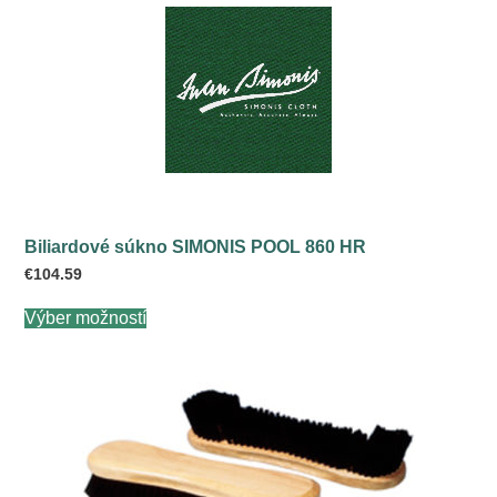
Biliardové súkno SIMONIS POOL 860 HR
€
104.59
Tento
Výber možností
produkt
má
viacero
variantov.
Možnosti
si
môžete
vybrať
na