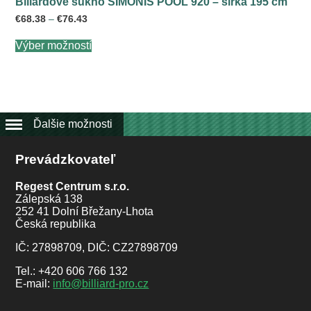
Biliardové súkno SIMONIS POOL 920 – šírka 195 cm
Price
€
68.38
–
€
76.43
range:
Tento
€68.38
Výber možností
produkt
through
má
€76.43
viacero
variantov.
Možnosti
si
môžete
Ďalšie možnosti
vybrať
na
Prevádzkovateľ
stránke
produktu.
Regest Centrum s.r.o.
Zálepská 138
252 41 Dolní Břežany-Lhota
Česká republika
IČ: 27898709, DIČ: CZ27898709
Tel.: +420 606 766 132
E-mail:
info@billiard-pro.cz