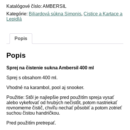
Katalógové číslo:
AMBERSIL
Kategórie:
Biliardová súkna Simonis
,
Cistice a Kartace a
Lepidlá
Popis
Popis
Sprej na čistenie sukna Ambersil 400 ml
Sprej s obsahom 400 ml.
Vhodné na karambol, pool aj snooker.
Použitie: Stôl je najlepšie pred použitím spreja vysať
alebo vykefovať od hrubých nečistôt, potom nastriekať
rovnomerne čistič, chvíľu nechať pôsobiť a potom zotrieť
suchou čistou handričkou.
Pred použitím pretrepať.