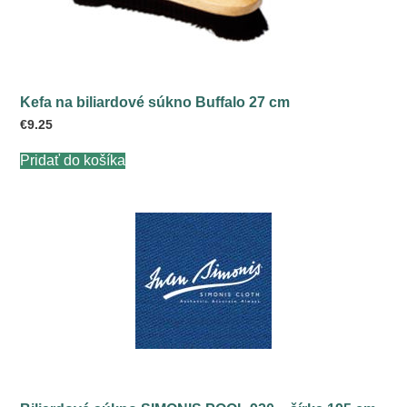
stránke
produktu.
Kefa na biliardové súkno Buffalo 27 cm
€
9.25
Pridať do košíka