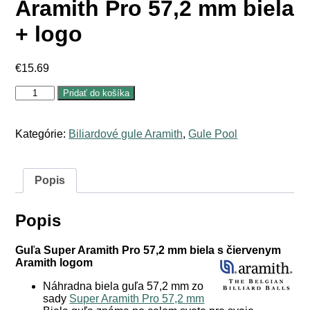
Aramith Pro 57,2 mm biela
+ logo
€
15.69
množstvo
Pridať do košíka
Guľa
náhradna
Super
Kategórie:
Biliardové gule Aramith
,
Gule Pool
Aramith
Pro
57,2
mm
Popis
biela
+
logo
Popis
Guľa Super Aramith Pro 57,2 mm biela s čiervenym
Aramith logom
Náhradna biela guľa 57,2 mm zo
sady
Super Aramith Pro 57,2 mm