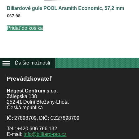
Biliardové gule POOL Aramith Economic, 57,2 mm
€
67.98
Pridať do košíka
Ďalšie možnosti
Prevádzkovateľ
Regest Centrum s.r.o.
Zálepská 138
252 41 Dolní Břežany-Lhota
Česká republika
IČ: 27898709, DIČ: CZ27898709
Tel.: +420 606 766 132
E-mail:
info@billiard-pro.cz