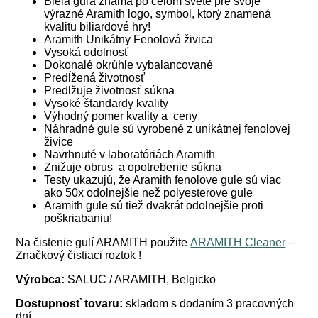
Biela guľa známa po celom svete pre svoje
výrazné Aramith logo, symbol, ktorý znamená
kvalitu biliardové hry!
Aramith Unikátny Fenolová živica
Vysoká odolnosť
Dokonalé okrúhle vybalancované
Predĺžená životnosť
Predlžuje životnosť súkna
Vysoké štandardy kvality
Výhodný pomer kvality a ceny
Náhradné gule sú vyrobené z unikátnej fenolovej
živice
Navrhnuté v laboratóriách Aramith
Znižuje obrus a opotrebenie súkna
Testy ukazujú, že Aramith fenolove gule sú viac
ako 50x odolnejšie než polyesterove gule
Aramith gule sú tiež dvakrát odolnejšie proti
poškriabaniu!
Na čistenie gulí ARAMITH použite
ARAMITH Cleaner
–
Značkový čistiaci roztok !
Výrobca:
SALUC / ARAMITH, Belgicko
Dostupnosť tovaru:
skladom s dodaním 3 pracovných
dní