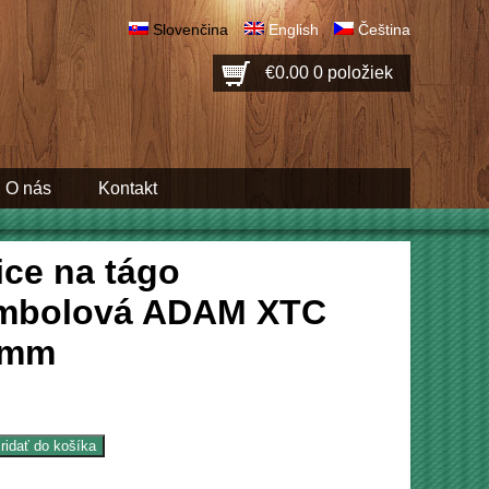
Slovenčina
English
Čeština
€0.00
0 položiek
O nás
Kontakt
ice na tágo
mbolová ADAM XTC
 mm
ridať do košíka