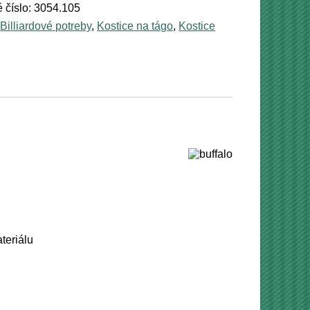
 číslo:
3054.105
vá
:
Billiardové potreby
,
Kostice na tágo
,
Kostice
teriálu