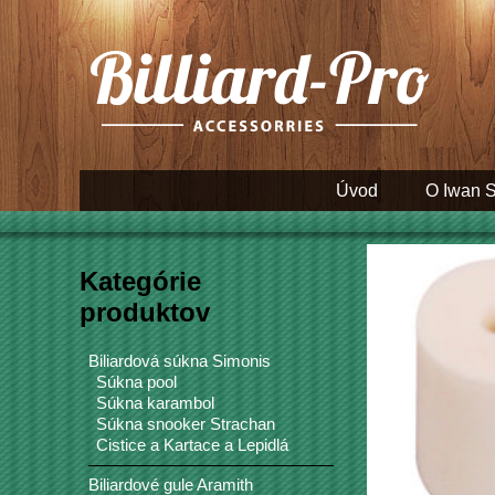
Úvod
O Iwan 
Kategórie
produktov
Biliardová súkna Simonis
Súkna pool
Súkna karambol
Súkna snooker Strachan
Cistice a Kartace a Lepidlá
Biliardové gule Aramith