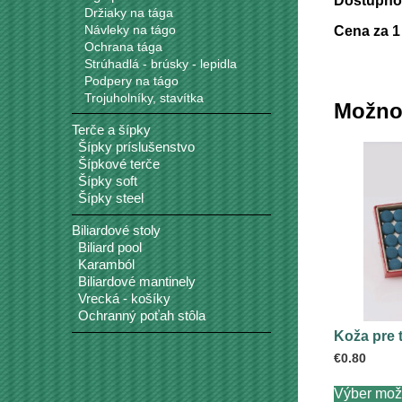
Dostupnos
Držiaky na tága
Návleky na tágo
Cena za 1
Ochrana tága
Strúhadlá - brúsky - lepidla
Podpery na tágo
Trojuholníky, stavítka
Možno
Terče a šípky
Šípky príslušenstvo
Šípkové terče
Šípky soft
Šípky steel
Biliardové stoly
Biliard pool
Karamból
Biliardové mantinely
Vrecká - košíky
Ochranný poťah stôla
Koža pre
€
0.80
Výber mož