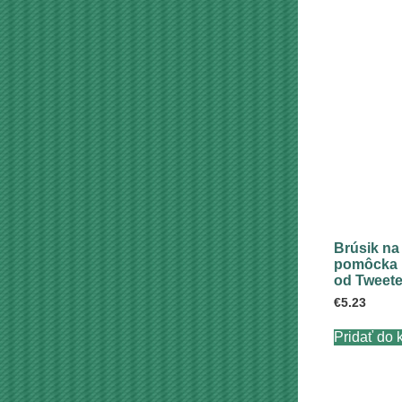
Brúsik na
pomôcka p
od Tweet
€
5.23
Pridať do 