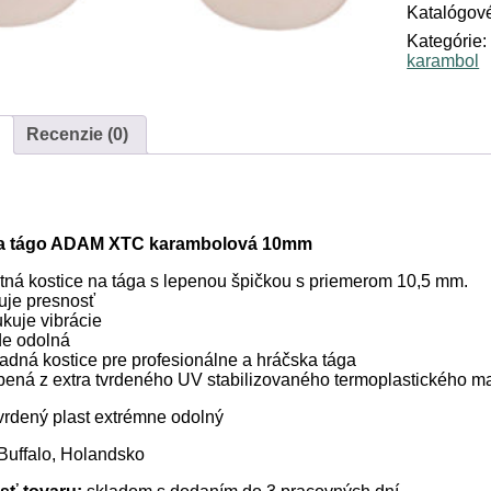
tágo
Katalógové
karambolo
Kategórie
ADAM
karambol
XTC
10,5
mm
Recenzie (0)
na tágo ADAM XTC karambolová 10mm
itná kostice na tága s lepenou špičkou s priemerom 10,5 mm.
uje presnosť
kuje vibrácie
de odolná
adná kostice pre profesionálne a hráčska tága
bená z extra tvrdeného UV stabilizovaného termoplastického ma
vrdený plast extrémne odolný
Buffalo, Holandsko