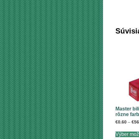
Súvisi
Master bil
rôzne far
€
0.60
–
€
56
Výber mož