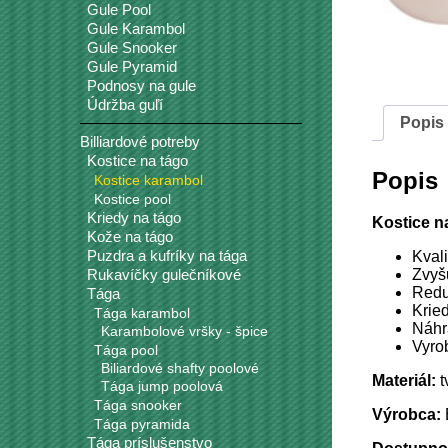
Gule Pool
Gule Karambol
Gule Snooker
Gule Pyramid
Podnosy na gule
Údržba guľí
Popis
Billiardové potreby
Kostice na tágo
Popis
Kostice karambol
Kostice pool
Kriedy na tágo
Kostice 
Kože na tágo
Puzdra a kufríky na tága
Kval
Zvyš
Rukavíčky gulečníkové
Redu
Tága
Krie
Tága karambol
Náhr
Karambolové vršky - špice
Vyro
Tága pool
Biliardové shafty poolové
Materiál:
t
Tága jump poolová
Tága snooker
Výrobca:
Tága pyramida
Tága príslušenstvo