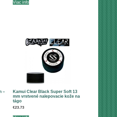
Viac info
m –
Kamui Clear Black Super Soft 13
mm vrstvené nalepovacie kože na
tágo
€
23.73