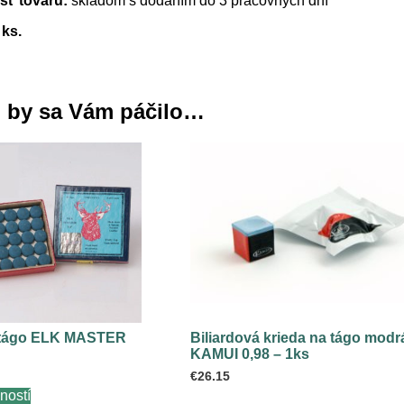
ť tovaru:
skladom s dodaním do 3 pracovných dní
 ks.
 by sa Vám páčilo…
 tágo ELK MASTER
Biliardová krieda na tágo modr
KAMUI 0,98 – 1ks
€
26.15
Tento
ností
produkt