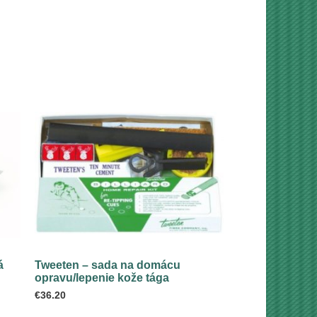
á
Tweeten – sada na domácu
opravu/lepenie kože tága
€
36.20