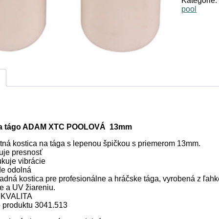
Kategórie
ADAM
pool
XTC
13
mm
na tágo ADAM XTC POOLOVÁ 13mm
itná kostica na tága s lepenou špičkou s priemerom 13mm.
uje presnosť
kuje vibrácie
de odolná
adná kostica pre profesionálne a hráčske tága, vyrobená z ľahké
e a UV žiareniu.
 KVALITA
o produktu 3041.513