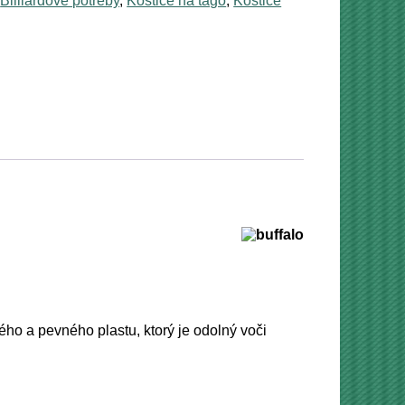
:
Billiardové potreby
,
Kostice na tágo
,
Kostice
ho a pevného plastu, ktorý je odolný voči