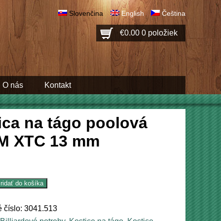
Slovenčina
English
Čeština
€0.00
0 položiek
O nás
Kontakt
ica na tágo poolová
M XTC 13 mm
ridať do košíka
 číslo:
3041.513