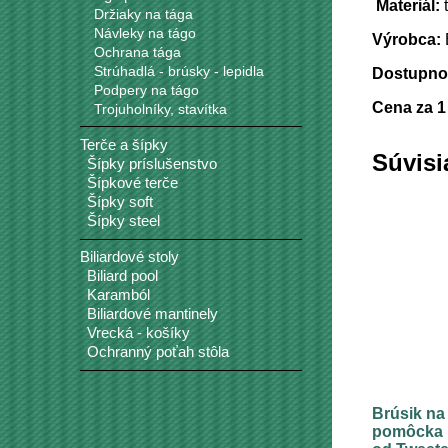
Materiál:
t
Držiaky na tága
Návleky na tágo
Výrobca:
Ochrana tága
Strúhadlá - brúsky - lepidla
Dostupnos
Podpery na tágo
Cena za 1
Trojuholníky, stavítka
Terče a šípky
Súvisi
Šípky príslušenstvo
Šípkové terče
Šípky soft
Šípky steel
Biliardové stoly
Biliard pool
Karamból
Biliardové mantinely
Vrecká - košíky
Ochranný poťah stôla
Brúsik na
pomôcka p