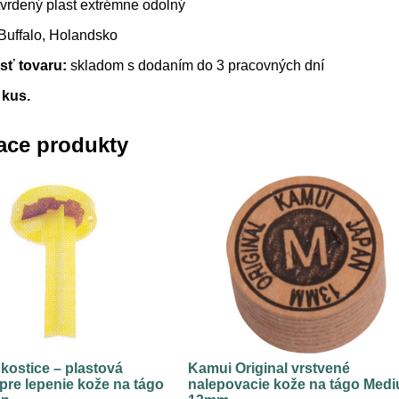
vrdený plast extrémne odolný
Buffalo, Holandsko
ť tovaru:
skladom s dodaním do 3 pracovných dní
 kus.
ace produkty
 kostice – plastová
Kamui Original vrstvené
re lepenie kože na tágo
nalepovacie kože na tágo Med