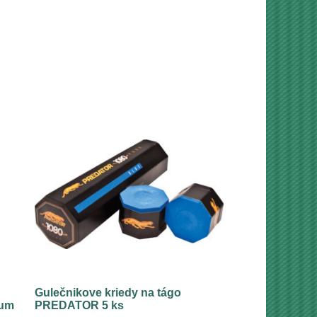
Gulečnikove kriedy na tágo
ium
PREDATOR 5 ks