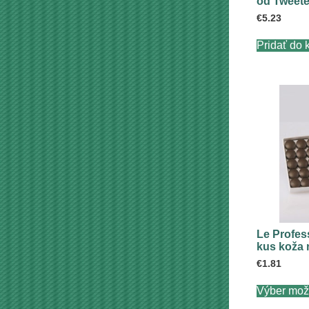
od Tweet
€
5.23
Pridať do 
Le Profes
kus koža 
€
1.81
Výber mož