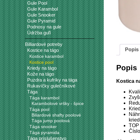
Gule Pool
Gule Karambol
Gule Snooker
Gule Pyramid
Podnosy na gule
Údržba guľí
Billiardové potreby
Popis
Kostice na tágo
Kostice karambol
Kostice pool
Popis
Kriedy na tágo
Kože na tágo
Puzdra a kufríky na tága
Kostica 
Rukavíčky gulečníkové
Kval
Tága
Zvyš
Tága karambol
Redu
Karambolové vršky - špice
Krie
Tága pool
Náhr
Biliardové shafty poolové
kried
Tága jump poolová
TOP
Tága snooker
Čísl
Tága pyramida
Tága príslušenstvo