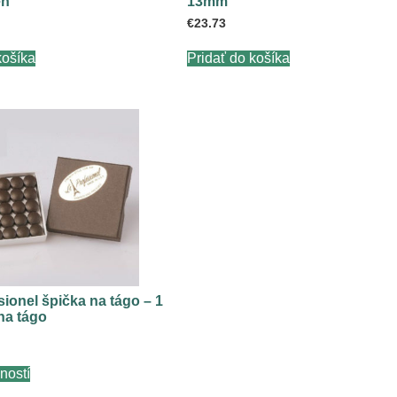
en
13mm
€
23.73
košíka
Pridať do košíka
sionel špička na tágo – 1
na tágo
Tento
ností
produkt
má