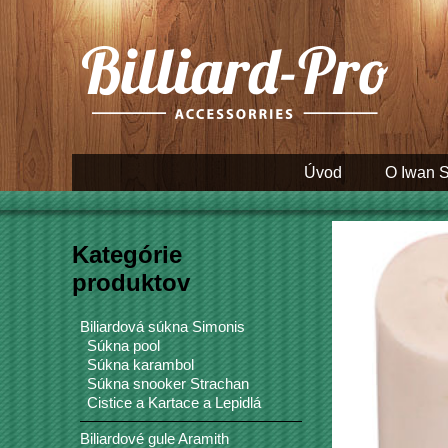
Úvod
O Iwan 
Kategórie
produktov
Biliardová súkna Simonis
Súkna pool
Súkna karambol
Súkna snooker Strachan
Cistice a Kartace a Lepidlá
Biliardové gule Aramith