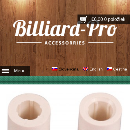
€0.00
0 položiek
Slovenčina
English
Čeština
Menu