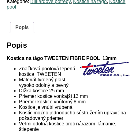
Kategórie:
Billiardové potreby
,
Kostice na tágo
,
Kostice
nalepovacie
pool
Tweeten
Fibre
13
mm
Popis
Popis
Kostica na tágo TWEETEN FIBRE POOL 13mm
Značková poolová lepená
kostica TWEETEN
Materiál tvrdený plast –
vysoko odolný a pevný
Dĺžka kostice 25 mm
Priemer kostice vonkajší 13 mm
Priemer kostice vnútorný 8 mm
Kostice je vnútri vrúbená
Kostíc možno jednoducho sústružením upraviť na
požadovaný priemer
Veľmi odolná kostice proti nárazom, lámanie,
štiepenie