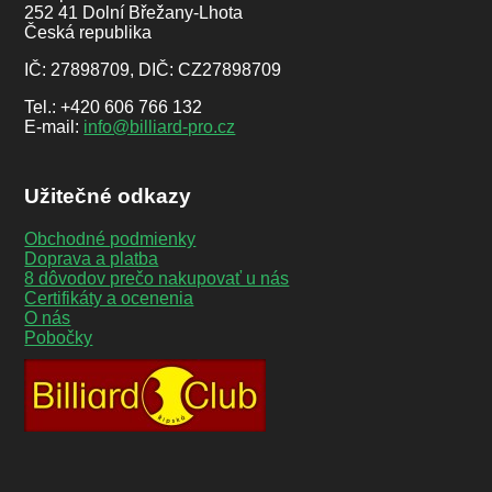
252 41 Dolní Břežany-Lhota
Česká republika
IČ: 27898709, DIČ: CZ27898709
Tel.: +420 606 766 132
E-mail:
info@billiard-pro.cz
Užitečné odkazy
Obchodné podmienky
Doprava a platba
8 dôvodov prečo nakupovať u nás
Certifikáty a ocenenia
O nás
Pobočky