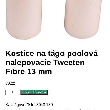
Kostice na tágo poolová
nalepovacie Tweeten
Fibre 13 mm
€
3.22
množstvo
Pridať do košíka
Kostice
na
tágo
Katalógové číslo:
3043.130
poolová