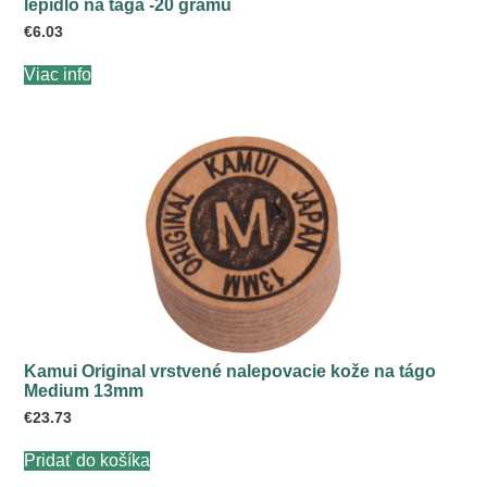
lepidlo na tága -20 gramu
€
6.03
Viac info
Kamui Original vrstvené nalepovacie kože na tágo
Medium 13mm
€
23.73
Pridať do košíka