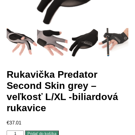
Rukavička Predator
Second Skin grey –
veľkosť L/XL -biliardová
rukavice
€
37.01
množstvo
Pridať do košíka