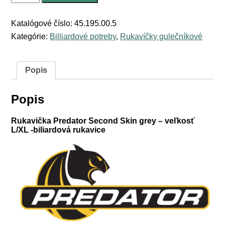
Rukavička
Predator
Second
Katalógové číslo:
45.195.00.5
Skin
Kategórie:
Billiardové potreby
,
Rukavíčky gulečníkové
grey
-
veľkosť
L/XL
Popis
-
biliardová
rukavice
Popis
Rukavička Predator Second Skin grey – veľkosť
L/XL -biliardová rukavice