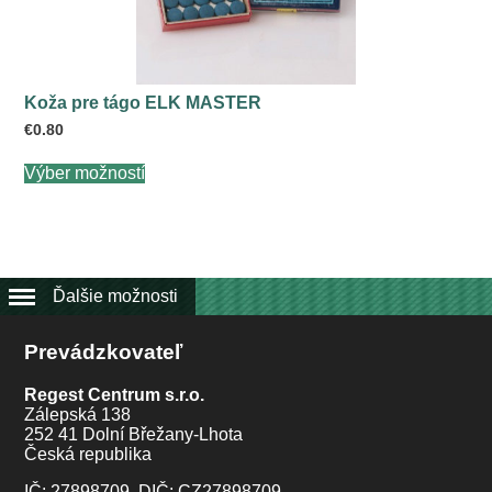
Koža pre tágo ELK MASTER
€
0.80
Tento
Výber možností
produkt
má
viacero
variantov.
Možnosti
si
môžete
Ďalšie možnosti
vybrať
na
Prevádzkovateľ
stránke
produktu.
Regest Centrum s.r.o.
Zálepská 138
252 41 Dolní Břežany-Lhota
Česká republika
IČ: 27898709, DIČ: CZ27898709