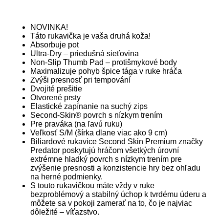
NOVINKA!
Táto rukavička je vaša druhá koža!
Absorbuje pot
Ultra-Dry – priedušná sieťovina
Non-Slip Thumb Pad – protišmykové body
Maximalizuje pohyb špice tága v ruke hráča
Zvýši presnosť pri tempování
Dvojité prešitie
Otvorené prsty
Elastické zapínanie na suchý zips
Second-Skin® povrch s nízkym trením
Pre praváka (na ľavú ruku)
Veľkosť S/M (šírka dlane viac ako 9 cm)
Biliardové rukavice Second Skin Premium značky
Predator poskytujú hráčom všetkých úrovní
extrémne hladký povrch s nízkym trením pre
zvýšenie presnosti a konzistencie hry bez ohľadu
na herné podmienky.
S touto rukavičkou máte vždy v ruke
bezproblémový a stabilný úchop k tvrdému úderu a
môžete sa v pokoji zamerať na to, čo je najviac
dôležité – víťazstvo.