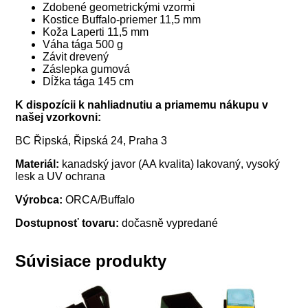
Zdobené geometrickými vzormi
Kostice Buffalo-priemer 11,5 mm
Koža Laperti 11,5 mm
Váha tága 500 g
Závit drevený
Záslepka gumová
Dĺžka tága 145 cm
K dispozícii k nahliadnutiu a priamemu nákupu v
našej vzorkovni:
BC Řipská, Řipská 24, Praha 3
Materiál:
kanadský javor (AA kvalita) lakovaný, vysoký
lesk a UV ochrana
Výrobca:
ORCA/Buffalo
Dostupnosť tovaru:
dočasně vypredané
Súvisiace produkty