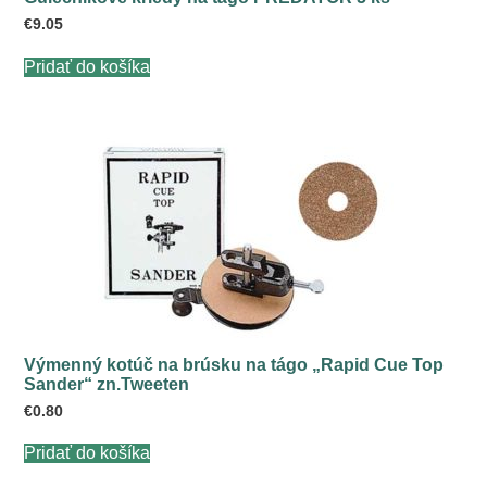
€
9.05
Pridať do košíka
Výmenný kotúč na brúsku na tágo „Rapid Cue Top
Sander“ zn.Tweeten
€
0.80
Pridať do košíka