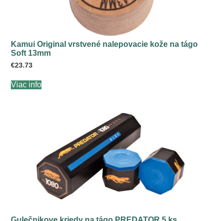
Kamui Original vrstvené nalepovacie kože na tágo
Soft 13mm
€
23.73
Viac info
Gulečnikove kriedy na tágo PREDATOR 5 ks