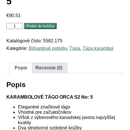
5
€
90.51
množstvo
Pridať do košíka
Gulečníkové
tágo
karambolové
Katalógové číslo:
5582.175
Orca
Kategórie:
Billiardové potreby
,
Tága
,
Tága karambol
S2
No:
5
Popis
Recenzie (0)
Popis
KARAMBOLOVÉ TÁGO ORCA S2 No: 5
Elegantné značkové tágo
Vhodné pre začiatočníkov
Vršok z výberového kanadskej javora najvyššej
kvality
Dva strieborné ozdobné krúžky