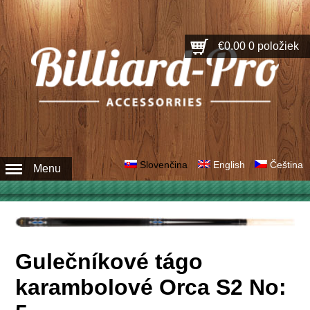
€0.00
0 položiek
Slovenčina
English
Čeština
Menu
Gulečníkové tágo
karambolové Orca S2 No: