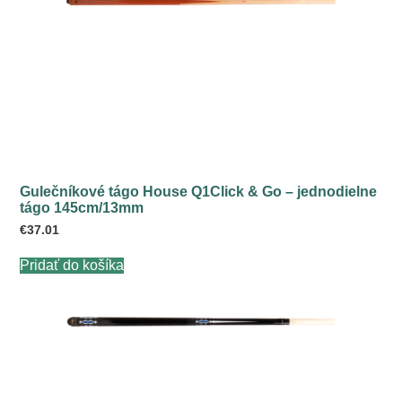
Gulečníkové tágo House Q1Click & Go – jednodielne
tágo 145cm/13mm
€
37.01
Pridať do košíka