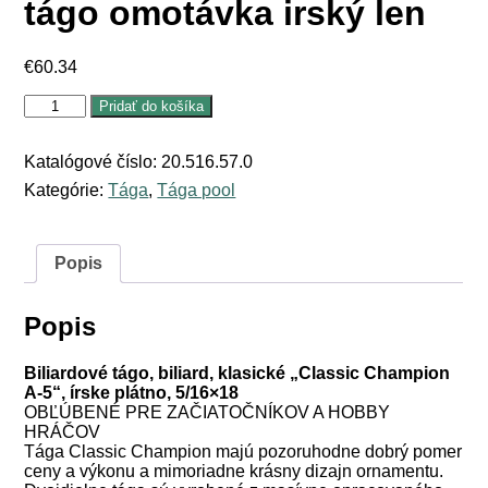
tágo omotávka irský len
€
60.34
množstvo
Pridať do košíka
Classic
Champion
A5
Katalógové číslo:
20.516.57.0
tágo
Kategórie:
Tága
,
Tága pool
omotávka
irský
len
Popis
Popis
Biliardové tágo, biliard, klasické „Classic Champion
A-5“, írske plátno, 5/16×18
OBĽÚBENÉ PRE ZAČIATOČNÍKOV A HOBBY
HRÁČOV
Tága Classic Champion majú pozoruhodne dobrý pomer
ceny a výkonu a mimoriadne krásny dizajn ornamentu.