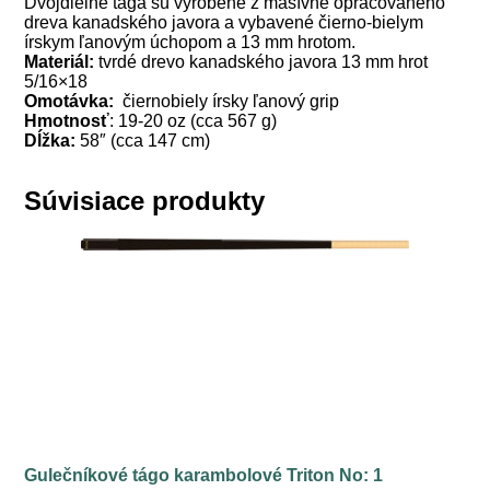
Dvojdielne tága sú vyrobené z masívne opracovaného
dreva kanadského javora a vybavené čierno-bielym
írskym ľanovým úchopom a 13 mm hrotom.
Materiál:
tvrdé drevo kanadského javora
13 mm hrot
5/16×18
Omotávka:
čiernobiely írsky ľanový grip
Hmotnosť
: 19-20 oz (cca 567 g)
Dĺžka:
58″ (cca 147 cm)
Súvisiace produkty
Gulečníkové tágo karambolové Triton No: 1