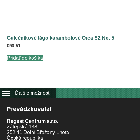
Gulečníkové tágo karambolové Orca S2 No: 5
€
90.51
Pridať do košíka
Ďalšie možnosti
Prevádzkovateľ
Regest Centrum s.r.o.
Zálepská 138
252 41 Dolní Břežany-Lhota
Česká republika