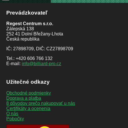
Prevádzkovateľ
Regest Centrum s.r.o.
Zálepská 138
252 41 Dolní Břežany-Lhota
Česká republika
IČ: 27898709, DIČ: CZ27898709
Tel.: +420 606 766 132
E-mail:
info@billiard-pro.cz
Užitečné odkazy
Obchodné podmienky
Doprava a platba
8 dôvodov prečo nakupovať u nás
Certifikáty a ocenenia
O nás
Pobočky