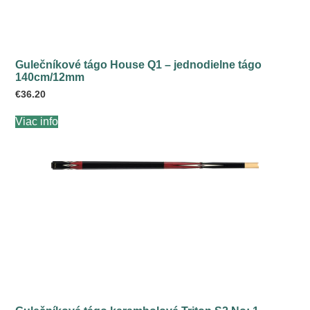
Gulečníkové tágo House Q1 – jednodielne tágo
140cm/12mm
€
36.20
Viac info