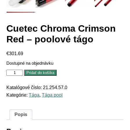
Cuetec Chroma Crimson
Red – poolové tágo
€
301.69
Dostupné na objednávku
množstvo
Pridať do košíka
Cuetec
Chroma
Crimson
Katalógové číslo:
21.254.57.0
Red
Kategórie:
Tága
,
Tága pool
-
poolové
tágo
Popis