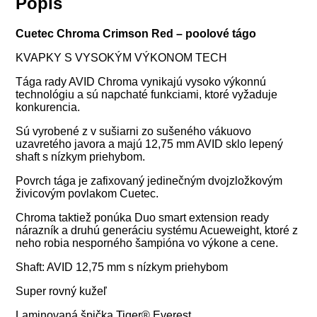
Popis
Cuetec Chroma Crimson Red – poolové tágo
KVAPKY S VYSOKÝM VÝKONOM TECH
Tága rady AVID Chroma vynikajú vysoko výkonnú
technológiu a sú napchaté funkciami, ktoré vyžaduje
konkurencia.
Sú vyrobené z v sušiarni zo sušeného vákuovo
uzavretého javora a majú 12,75 mm AVID sklo lepený
shaft s nízkym priehybom.
Povrch tága je zafixovaný jedinečným dvojzložkovým
živicovým povlakom Cuetec.
Chroma taktiež ponúka Duo smart extension ready
nárazník a druhú generáciu systému Acueweight, ktoré z
neho robia nesporného šampióna vo výkone a cene.
Shaft:
AVID 12,75 mm s nízkym priehybom
Super rovný kužeľ
Laminovaná špička Tiger® Everest