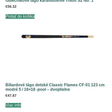
Gulečníkové tágo karambolové Triton S2 No: 1
€
56.32
Pridať do košíka
Biliardové tágo detské Classic Flames CF-01 123 cm
modré 5 / 16×18 -pool – dvojdielne
€
47.87
Viac info