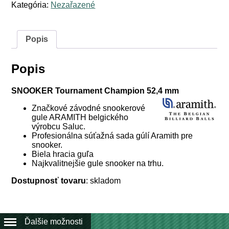
Snooker
Kategória:
Nezařazené
Tournament
Champion
biela
gula
Popis
52,4
mm
Popis
SNOOKER Tournament Champion 52,4 mm
Značkové závodné snookerové
gule ARAMITH belgického
výrobcu Saluc.
Profesionálna súťažná sada gúlí Aramith pre
snooker.
Biela hracia guľa
Najkvalitnejšie gule snooker na trhu.
Dostupnosť tovaru
: skladom
Ďalšie možnosti