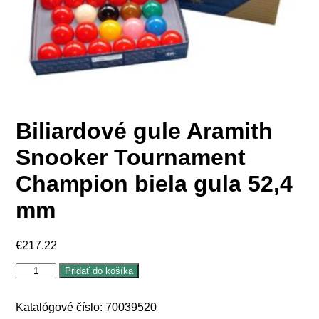
Biliardové gule Aramith
Snooker Tournament
Champion biela gula 52,4
mm
€
217.22
množstvo
Pridať do košíka
Biliardové
gule
Aramith
Katalógové číslo:
70039520