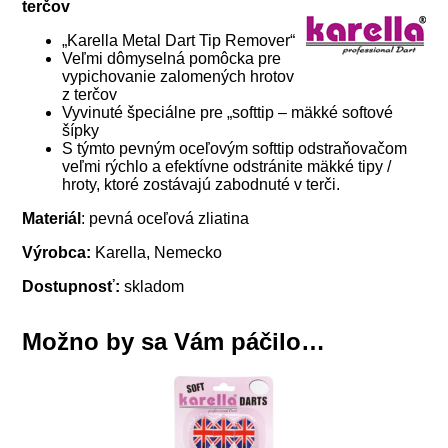
terčov
„Karella Metal Dart Tip Remover“
Veľmi dômyselná pomôcka pre
vypichovanie zalomených hrotov
z terčov
Vyvinuté špeciálne pre „softtip – mäkké softové
šípky
S týmto pevným oceľovým softtip odstraňovačom
veľmi rýchlo a efektívne odstránite mäkké tipy /
hroty, ktoré zostávajú zabodnuté v terči.
Materiál
: pevná oceľová zliatina
Výrobca:
Karella, Nemecko
Dostupnosť:
skladom
Možno by sa Vám páčilo…