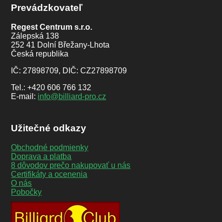
Prevádzkovateľ
Regest Centrum s.r.o.
Zálepská 138
252 41 Dolní Břežany-Lhota
Česká republika
IČ: 27898709, DIČ: CZ27898709
Tel.: +420 606 766 132
E-mail:
info@billiard-pro.cz
Užitečné odkazy
Obchodné podmienky
Doprava a platba
8 dôvodov prečo nakupovať u nás
Certifikáty a ocenenia
O nás
Pobočky