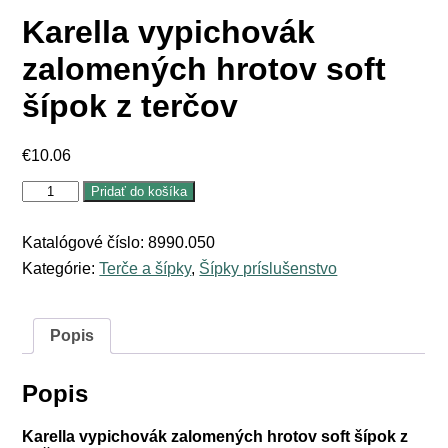
Karella vypichovák
zalomených hrotov soft
šípok z terčov
€
10.06
množstvo
Pridať do košíka
Karella
vypichovák
zalomených
Katalógové číslo:
8990.050
hrotov
Kategórie:
Terče a šípky
,
Šípky príslušenstvo
soft
šípok
z
terčov
Popis
Popis
Karella vypichovák zalomených hrotov soft šípok z