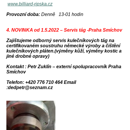
www.billiard-ripska.cz
Provozní doba:
Denně 13-01 hodin
4.
NOVINKA od 1.5.2022 – Servis tág -Praha Smíchov
Zajištujeme odborný servis kulečníkových tág na
certifikovaném soustruhu německé výroby a čištění
kulečníkových pláten.
(výměny kůží, výměny kostic a
jiné drobné opravy)
Kontakt :
Petr Zuklín – externí spolupracovník Praha
Smíchov
Telefon: +420 776 710 464
Email
:dedpetr@seznam.cz