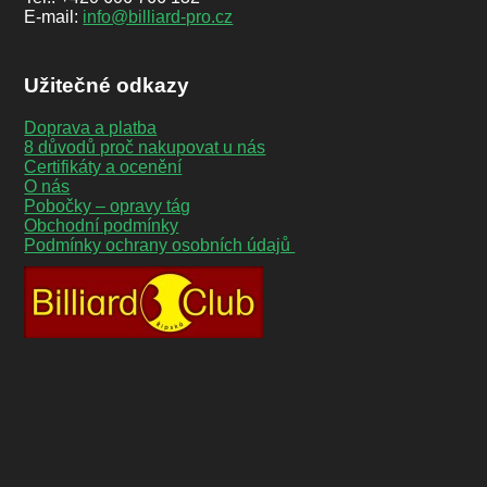
E-mail:
info@billiard-pro.cz
Užitečné odkazy
Doprava a platba
8 důvodů proč nakupovat u nás
Certifikáty a ocenění
O nás
Pobočky – opravy tág
Obchodní podmínky
Podmínky ochrany osobních údajů