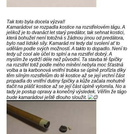
Tak toto byla docela výzva!!
Kamarádovi se rozpadla kostice na rozstřelovém tágu. A
jelikož je to dvanáct let starý predátor, tak sehnat kostici,
která bohužel není totožná s žádnou jinou od predátora,
bylo nad lidské síly. Kamarád mi tedy dal svolení ať to
udělám podle svých možností. A takto to dopadlo. Není to
tedy už cool ale účel to splní a na rozstřel dobrý. A
myslím že vydrží déle než původní. Ta stavba té špičky
na rozstřel totiž podle mého mínění nebyla moc šťastná
volba a ta karbonová vnitřní trubka se úplně prořízla díky
těm silným rozstřelům do té kostice až se její vrchní část
propadla do vnitřní dutiny špičky a kůže začala mohutně
tlačit na plášť kostice až se její část úplně vylomila. No a
tady je postup opravy a konečný výsledek. Věřím že tágo
bude kamarádovi ještě dlouho sloužit.