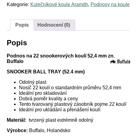
snookerových
Kategorie:
Kulečníkové koule Aramith
,
Podnosy na koule
koulí
52,4
mm
zn.
Popis
Hodnocení (0)
Buffalo
množství
Popis
Podnos na 22 snookerových koulí 52,4 mm zn.
Buffalo
SNOOKER BALL TRAY (52.4 mm)
Odolný plast
Nosič 22 koulí o standardním průměru 52,4 mm
Ideální pro skladování
Dobrá poměr kvality a ceny
Tento tvarovaný plastový zásobník pojme 22 koulí
Ideální pro ukládání a přenášení koulí
Materiál:
tvrzený plast extrémně odolný
Výrobce:
Buffalo, Holandsko