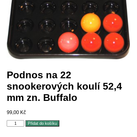
Podnos na 22
snookerových koulí 52,4
mm zn. Buffalo
99,00
Kč
Podnos
Přidat do košíku
na
22