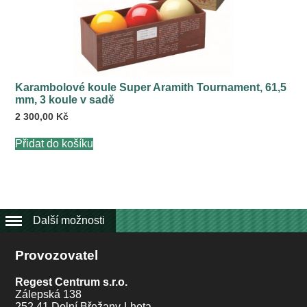
Karambolové koule Super Aramith Tournament, 61,5
mm, 3 koule v sadě
2 300,00
Kč
Přidat do košíku
Další možnosti
Provozovatel
Regest Centrum s.r.o.
Zálepská 138
252 41 Dolní Břežany-Lhota