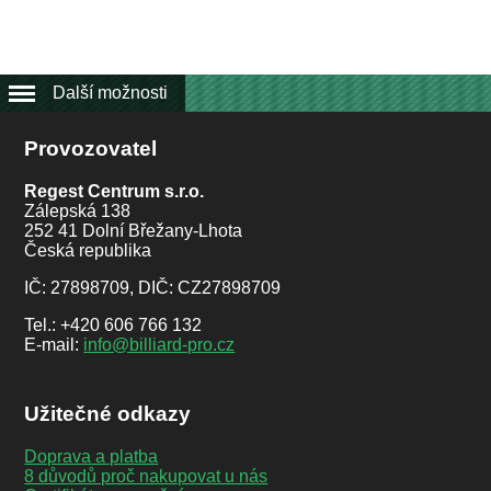
Další možnosti
Provozovatel
Regest Centrum s.r.o.
Zálepská 138
252 41 Dolní Břežany-Lhota
Česká republika
IČ: 27898709, DIČ: CZ27898709
Tel.: +420 606 766 132
E-mail:
info@billiard-pro.cz
Užitečné odkazy
Doprava a platba
8 důvodů proč nakupovat u nás