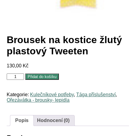
Brousek na kostice žlutý
plastový Tweeten
130,00
Kč
Brousek
Přidat do košíku
na
kostice
žlutý
Kategorie:
Kulečníkové potřeby
,
Tága příslušenství
,
plastový
Ořezávátka - brousky- lepidla
Tweeten
množství
Popis
Hodnocení (0)