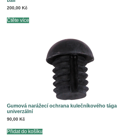
ball
200,00
Kč
Čtěte více
Gumová narážecí ochrana kulečníkového tága
univerzální
90,00
Kč
Přidat do košíku