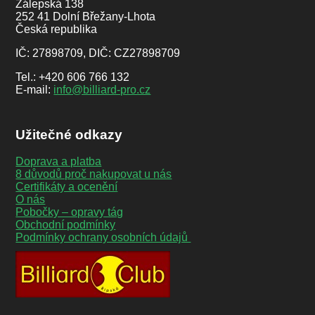
Zálepská 138
252 41 Dolní Břežany-Lhota
Česká republika
IČ: 27898709, DIČ: CZ27898709
Tel.: +420 606 766 132
E-mail:
info@billiard-pro.cz
Užitečné odkazy
Doprava a platba
8 důvodů proč nakupovat u nás
Certifikáty a ocenění
O nás
Pobočky – opravy tág
Obchodní podmínky
Podmínky ochrany osobních údajů