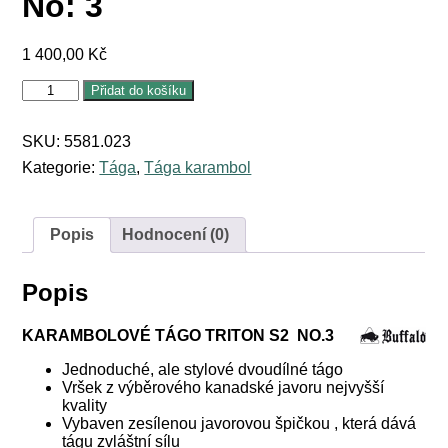
No: 3
1 400,00
Kč
Kulečníkové
Přidat do košíku
tágo
karambolové
Triton
SKU:
5581.023
S2
Kategorie:
Tága
,
Tága karambol
No:
3
množství
Popis
Hodnocení (0)
Popis
KARAMBOLOVÉ TÁGO TRITON S2 NO.3
Jednoduché, ale stylové dvoudílné tágo
Vršek z výběrového kanadské javoru nejvyšší
kvality
Vybaven zesílenou javorovou špičkou , která dává
tágu zvláštní sílu