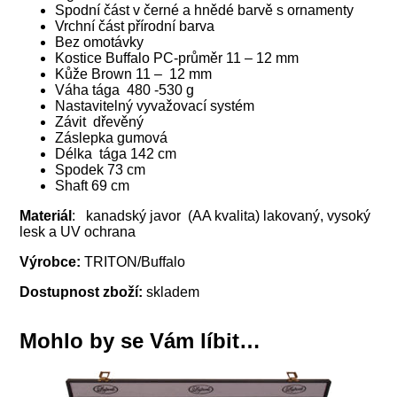
Spodní část v černé a hnědé barvě s ornamenty
Vrchní část přírodní barva
Bez omotávky
Kostice Buffalo PC-průměr 11 – 12 mm
Kůže Brown 11 – 12 mm
Váha tága 480 -530 g
Nastavitelný vyvažovací systém
Závit dřevěný
Záslepka gumová
Délka tága 142 cm
Spodek 73 cm
Shaft 69 cm
Materiál
: kanadský javor (AA kvalita) lakovaný, vysoký
lesk a UV ochrana
Výrobce:
TRITON/Buffalo
Dostupnost zboží:
skladem
Mohlo by se Vám líbit…