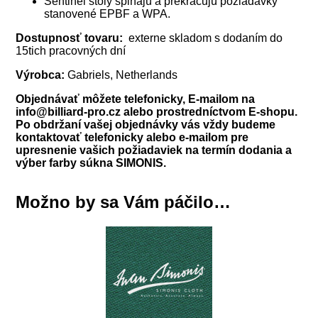
Sentinel stoly spĺňajú a prekračujú požiadavky
stanovené EPBF a WPA.
Dostupnosť tovaru:
externe skladom s dodaním do
15tich pracovných dní
Výrobca:
Gabriels, Netherlands
Objednávať môžete telefonicky, E-mailom na
info@billiard-pro.cz alebo prostredníctvom E-shopu.
Po obdržaní vašej objednávky vás vždy budeme
kontaktovať telefonicky alebo e-mailom pre
upresnenie vašich požiadaviek na termín dodania a
výber farby súkna SIMONIS.
Možno by sa Vám páčilo…