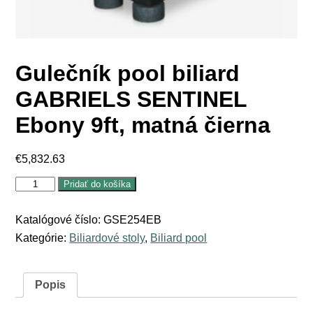
Gulečník pool biliard
GABRIELS SENTINEL
Ebony 9ft, matná čierna
€
5,832.63
množstvo
Pridať do košíka
Gulečník
pool
biliard
Katalógové číslo:
GSE254EB
GABRIELS
Kategórie:
Biliardové stoly
,
Biliard pool
SENTINEL
Ebony
9ft,
matná
Popis
čierna