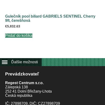
Gulečník pool biliard GABRIELS SENTINEL Cherry
9ft, čerešňová
€
5,832.63
Pridať do košíka
Ďalšie možnosti
Prevádzkovateľ
Regest Centrum s.r.o.
Zálepská 138
252 41 Dolní Břežany-Lhota
Česká republika
IČ: 27898709, DIČ: CZ27898709