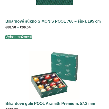
Biliardové súkno SIMONIS POOL 760 – šírka 195 cm
Price
€
88.50
–
€
96.54
range:
Tento
€88.50
Výber možností
produkt
through
má
€96.54
viacero
variantov.
Možnosti
si
môžete
vybrať
na
stránke
produktu.
Biliardové gule POOL Aramith Premium, 57,2 mm