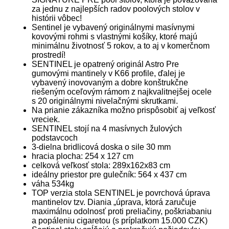
za jednu z najlepších radov poolových stolov v
histórii vôbec!
Sentinel je vybavený originálnymi masívnymi
kovovými rohmi s vlastnými košíky, ktoré majú
minimálnu životnosť 5 rokov, a to aj v komerčnom
prostredí!
SENTINEL je opatrený originál Astro Pre
gumovými mantinely v K66 profile, ďalej je
vybavený inovovaným a dobre konštrukčne
riešeným oceľovým rámom z najkvalitnejšej ocele
s 20 originálnymi nivelačnými skrutkami.
Na prianie zákazníka možno prispôsobiť aj veľkosť
vreciek.
SENTINEL stojí na 4 masívnych žulových
podstavcoch
3-dielna bridlicová doska o sile 30 mm
hracia plocha: 254 x 127 cm
celková veľkosť stola: 289x162x83 cm
ideálny priestor pre gulečník: 564 x 437 cm
váha 534kg
TOP verzia stola SENTINEL je povrchová úprava
mantinelov tzv. Diania „úprava, ktorá zaručuje
maximálnu odolnosť proti preliačiny, poškriabaniu
a popáleniu cigaretou (s príplatkom 15.000 CZK)