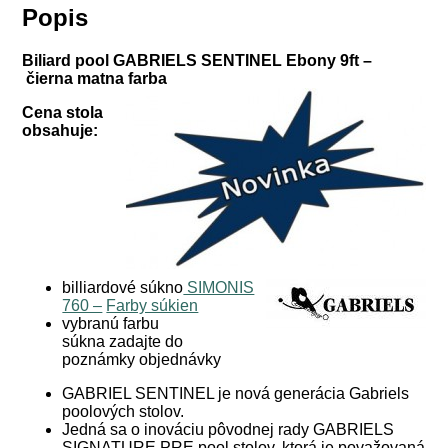
Popis
Biliard pool GABRIELS SENTINEL Ebony 9ft –
čierna matna farba
Cena stola
obsahuje:
billiardové súkno
SIMONIS
760 –
Farby súkien
vybranú farbu
súkna zadajte do
poznámky objednávky
GABRIEL SENTINEL je nová generácia Gabriels
poolových stolov.
Jedná sa o inováciu pôvodnej rady GABRIELS
SIGNATURE PRE pool stolov, ktorá je považovaná