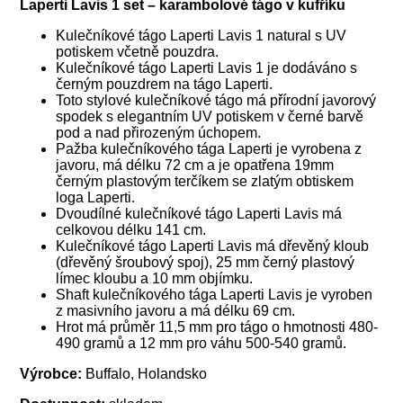
Laperti Lavis 1 set – karambolové tágo v kufříku
Kulečníkové tágo Laperti Lavis 1 natural s UV
potiskem včetně pouzdra.
Kulečníkové tágo Laperti Lavis 1 je dodáváno s
černým pouzdrem na tágo Laperti.
Toto stylové kulečníkové tágo má přírodní javorový
spodek s elegantním UV potiskem v černé barvě
pod a nad přirozeným úchopem.
Pažba kulečníkového tága Laperti je vyrobena z
javoru, má délku 72 cm a je opatřena 19mm
černým plastovým terčíkem se zlatým obtiskem
loga Laperti.
Dvoudílné kulečníkové tágo Laperti Lavis má
celkovou délku 141 cm.
Kulečníkové tágo Laperti Lavis má dřevěný kloub
(dřevěný šroubový spoj), 25 mm černý plastový
límec kloubu a 10 mm objímku.
Shaft kulečníkového tága Laperti Lavis je vyroben
z masivního javoru a má délku 69 cm.
Hrot má průměr 11,5 mm pro tágo o hmotnosti 480-
490 gramů a 12 mm pro váhu 500-540 gramů.
Výrobce:
Buffalo, Holandsko