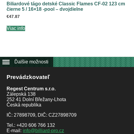
Biliardové tágo detské Classic Flames CF-02 123 cm
čierne 5 / 16×18 -pool – dvojdielne
€
47.87
Viac info
Ďalšie možnosti
Prevádzkovateľ
Regest Centrum s.r.o.
Zálepská 138
252 41 Dolní Břežany-Lhota
Česká republika
IČ: 27898709, DIČ: CZ27898709
Tel.: +420 606 766 132
E-mail:
info@billiard-pro.cz