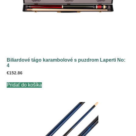
Biliardové tágo karambolové s puzdrom Laperti No:
4
€
152.86
Pridať do košíka