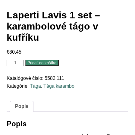
Laperti Lavis 1 set –
karambolové tágo v
kufříku
€
80.45
množstvo
Pridať do košíka
Laperti
Lavis
1
Katalógové číslo:
5582.111
set
Kategórie:
Tága
,
Tága karambol
-
karambolové
tágo
v
Popis
kufříku
Popis