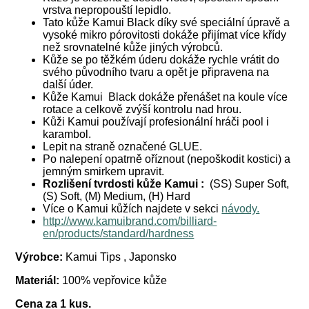
vrstva nepropouští lepidlo.
Tato kůže Kamui Black díky své speciální úpravě a
vysoké mikro pórovitosti dokáže přijímat více křídy
než srovnatelné kůže jiných výrobců.
Kůže se po těžkém úderu dokáže rychle vrátit do
svého původního tvaru a opět je připravena na
další úder.
Kůže Kamui Black dokáže přenášet na koule více
rotace a celkově zvýší kontrolu nad hrou.
Kůži Kamui používají profesionální hráči pool i
karambol.
Lepit na straně označené GLUE.
Po nalepení opatrně oříznout (nepoškodit kostici) a
jemným smirkem upravit.
Rozlišení tvrdosti kůže Kamui :
(SS) Super Soft,
(S) Soft, (M) Medium, (H) Hard
Více o Kamui kůžích najdete v sekci
návody.
http://www.kamuibrand.com/billiard-
en/products/standard/hardness
Výrobce:
Kamui Tips , Japonsko
Materiál:
100% vepřovice kůže
Cena za 1 kus.