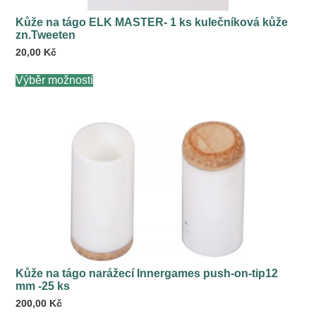
Kůže na tágo ELK MASTER- 1 ks kulečníková kůže
zn.Tweeten
20,00
Kč
Tento
Výběr možností
produkt
má
více
variant.
Možnosti
lze
vybrat
na
stránce
produktu
Kůže na tágo narážecí Innergames push-on-tip12
mm -25 ks
200,00
Kč