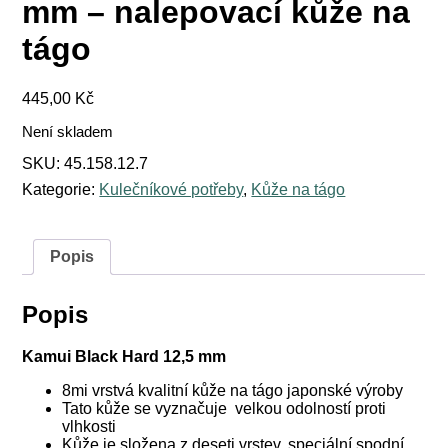
mm – nalepovací kůže na
tágo
445,00
Kč
Není skladem
SKU:
45.158.12.7
Kategorie:
Kulečníkové potřeby
,
Kůže na tágo
Popis
Popis
Kamui Black Hard 12,5 mm
8mi vrstvá kvalitní kůže na tágo japonské výroby
Tato kůže se vyznačuje velkou odolností proti
vlhkosti
Kůže je složena z deseti vrstev, speciální spodní