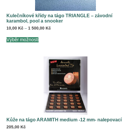
Kulečníkové křídy na tágo TRIANGLE – závodní
karambol, pool a snooker
Rozpětí
10,00
Kč
–
1 500,00
Kč
cen:
Tento
10,00 Kč
Výběr možností
produkt
až
má
1 500,00 Kč
více
variant.
Možnosti
lze
vybrat
na
stránce
produktu
Kůže na tágo ARAMITH medium -12 mm- nalepovací
205,00
Kč