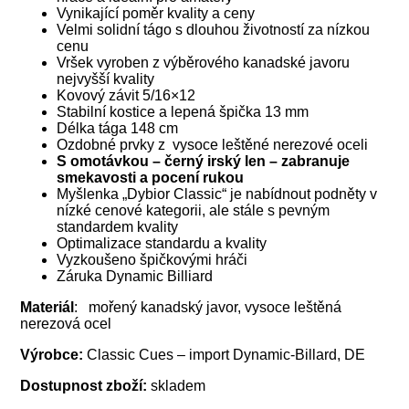
Vynikající poměr kvality a ceny
Velmi solidní tágo s dlouhou životností za nízkou
cenu
Vršek vyroben z výběrového kanadské javoru
nejvyšší kvality
Kovový závit 5/16×12
Stabilní kostice a lepená špička 13 mm
Délka tága 148 cm
Ozdobné prvky z vysoce leštěné nerezové oceli
S omotávkou – černý irský len – zabranuje
smekavosti a pocení rukou
Myšlenka „Dybior Classic“ je nabídnout podněty v
nízké cenové kategorii, ale stále s pevným
standardem kvality
Optimalizace standardu a kvality
Vyzkoušeno špičkovými hráči
Záruka Dynamic Billiard
Materiál
: mořený kanadský javor, vysoce leštěná
nerezová ocel
Výrobce:
Classic Cues – import Dynamic-Billard, DE
Dostupnost zboží:
skladem