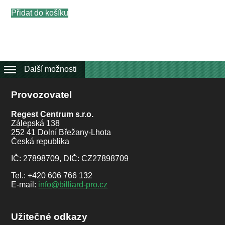
Přidat do košíku
Další možnosti
Provozovatel
Regest Centrum s.r.o.
Zálepská 138
252 41 Dolní Břežany-Lhota
Česká republika
IČ: 27898709, DIČ: CZ27898709
Tel.: +420 606 766 132
E-mail:
info@billiard-pro.cz
Užitečné odkazy