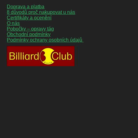
Doprava a platba
8 důvodů proč nakupovat u nás
Certifikáty a ocenění
O nás
Pobočky – opravy tág
Obchodní podmínky
Podmínky ochrany osobních údajů