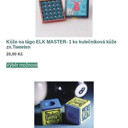
Kůže na tágo ELK MASTER- 1 ks kulečníková kůže
zn.Tweeten
20,00
Kč
Tento
Výběr možností
produkt
má
více
variant.
Možnosti
lze
vybrat
na
stránce
produktu