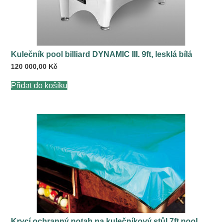
Kulečník pool billiard DYNAMIC III. 9ft, lesklá bílá
120 000,00
Kč
Přidat do košíku
Krycí ochranný potah na kulečníkový stůl 7ft pool