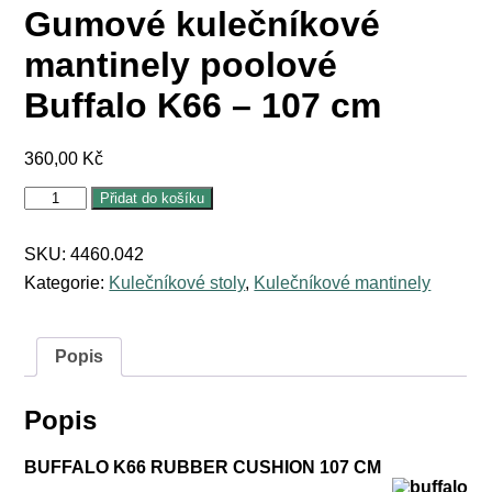
Gumové kulečníkové
mantinely poolové
Buffalo K66 – 107 cm
360,00
Kč
Gumové
Přidat do košíku
kulečníkové
mantinely
poolové
SKU:
4460.042
Buffalo
Kategorie:
Kulečníkové stoly
,
Kulečníkové mantinely
K66
-
107
cm
Popis
množství
Popis
BUFFALO K66 RUBBER CUSHION 107 CM