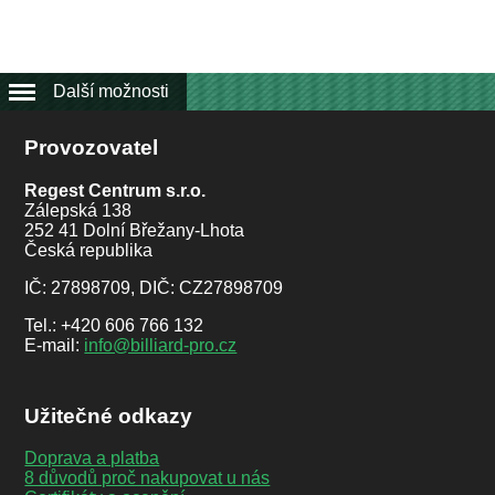
Další možnosti
Provozovatel
Regest Centrum s.r.o.
Zálepská 138
252 41 Dolní Břežany-Lhota
Česká republika
IČ: 27898709, DIČ: CZ27898709
Tel.: +420 606 766 132
E-mail:
info@billiard-pro.cz
Užitečné odkazy
Doprava a platba
8 důvodů proč nakupovat u nás