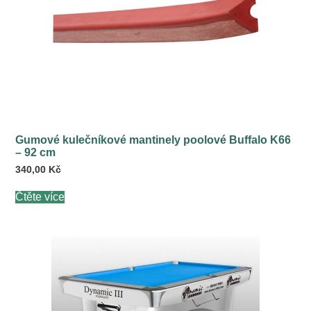
Gumové kulečníkové mantinely poolové Buffalo K66
– 92 cm
340,00
Kč
Čtěte více