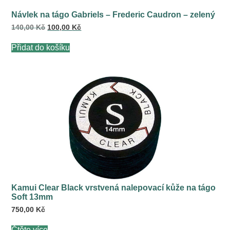
Návlek na tágo Gabriels – Frederic Caudron – zelený
Původní
Aktuální
140,00
Kč
100,00
Kč
cena
cena
byla:
je:
Přidat do košíku
140,00 Kč.
100,00 Kč.
Kamui Clear Black vrstvená nalepovací kůže na tágo
Soft 13mm
750,00
Kč
Čtěte více