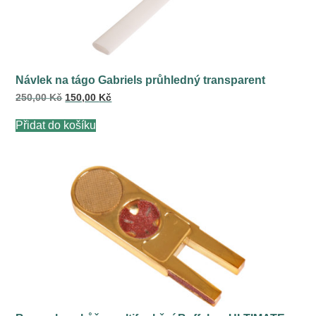
Návlek na tágo Gabriels průhledný transparent
Původní
Aktuální
250,00
Kč
150,00
Kč
cena
cena
byla:
je:
Přidat do košíku
250,00 Kč.
150,00 Kč.