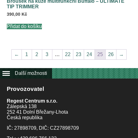
Brousek na kůže multifunkční Buffalo – ULTIMATE
TIP TRIMMER
390,00
Kč
Přidat do košíku
←
1
2
3
…
22
23
24
25
26
→
Další možnosti
Provozovatel
Regest Centrum s.r.o.
Zálepská 138
252 41 Dolní Břežany-Lhota
Česká republika
IČ: 27898709, DIČ: CZ27898709