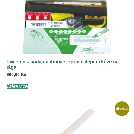
Tweeten – sada na domácí opravu /lepení kůže na
tága
900,00
Kč
Čtěte více
Sleva!