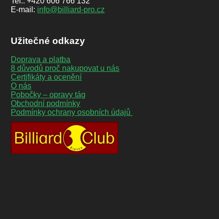
Tel.: +420 606 766 132
E-mail:
info@billiard-pro.cz
Užitečné odkazy
Doprava a platba
8 důvodů proč nakupovat u nás
Certifikáty a ocenění
O nás
Pobočky – opravy tág
Obchodní podmínky
Podmínky ochrany osobních údajů