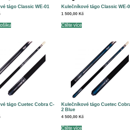
vé tágo Classic WE-01
Kulečníkové tágo Classic WE-
č
1 500,00
Kč
košíku
Čtěte více
vé tágo Cuetec Cobra C-
Kulečníkové tágo Cuetec Cobr
2 Blue
č
4 500,00
Kč
Čtěte více