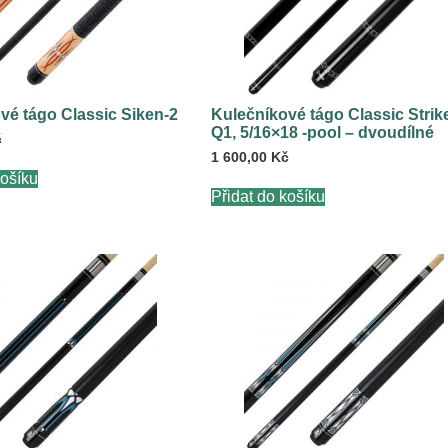
vé tágo Classic Siken-2
Kulečníkové tágo Classic Strik
Q1, 5/16×18 -pool – dvoudílné
č
1 600,00
Kč
košíku
Přidat do košíku