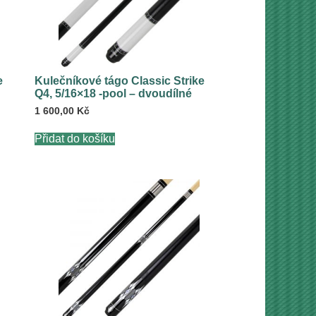
e
Kulečníkové tágo Classic Strike
Q4, 5/16×18 -pool – dvoudílné
1 600,00
Kč
Přidat do košíku