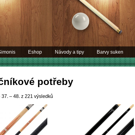
Simonis
Eshop
Návody a tipy
Barvy suken
čníkové potřeby
37. – 48. z 221 výsledků