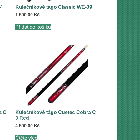
04
Kulečníkové tágo Classic WE-09
1 500,00
Kč
Přidat do košíku
a C-
Kulečníkové tágo Cuetec Cobra C-
3 Red
4 500,00
Kč
Čtěte více