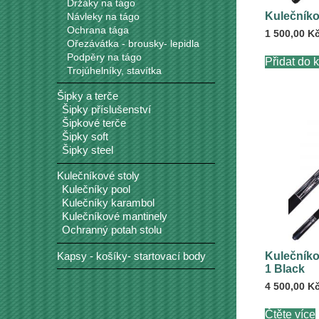
Držáky na tágo
Kulečníko
Návleky na tágo
Ochrana tága
1 500,00
K
Ořezávátka - brousky- lepidla
Podpěry na tágo
Přidat do 
Trojúhelníky, stavítka
Šipky a terče
Šipky příslušenství
Šipkové terče
Šipky soft
Šipky steel
Kulečníkové stoly
Kulečníky pool
Kulečníky karambol
Kulečníkové mantinely
Ochranný potah stolu
Kapsy - košíky- startovací body
Kulečníko
1 Black
4 500,00
K
Čtěte více