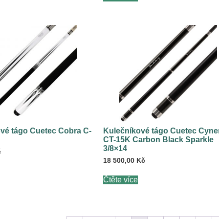
vé tágo Cuetec Cobra C-
Kulečníkové tágo Cuetec Cyne
CT-15K Carbon Black Sparkle
3/8×14
č
18 500,00
Kč
Čtěte více