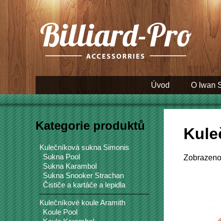
Úvod
O Iwan 
Kategorie produktů
Kule
Kulečníková sukna Simonis
Sukna Pool
Zobrazeno 
Sukna Karambol
Sukna Snooker Strachan
Čističe a kartáče a lepidla
Kulečníkové koule Aramith
Koule Pool