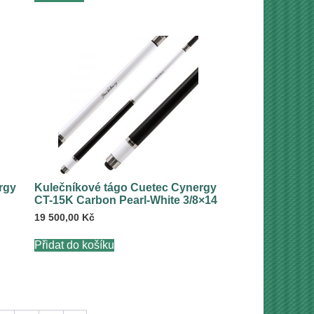
rgy
Kulečníkové tágo Cuetec Cynergy
CT-15K Carbon Pearl-White 3/8×14
19 500,00
Kč
Přidat do košíku