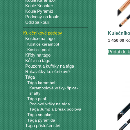
Koule Karambol
Koule Snooker
Koule Pyramid
Podnosy na koule
Údržba koulí
Kulečníkové potřeby
Kulečníko
Kostice na tágo
1 450,00
K
Kostice karambol
Kostice pool
Přidat do 
Křídy na tágo
Kůže na tágo
Pouzdra a kufříky na tága
Rukavičky kulečníkové
Tága
Tága karambol
Karambolové vršky- špice-
shafty
Tága pool
Poolové vršky na tága
Tága Jump a Break poolová
Tága snooker
Tága pyramida
Tága příslušenství