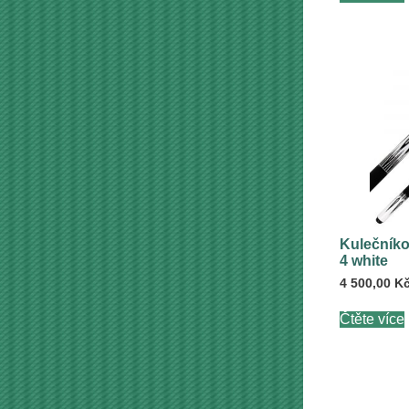
Kulečníko
4 white
4 500,00
K
Čtěte více