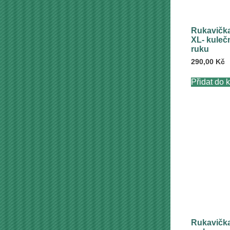
Rukavička
XL- kuleč
ruku
290,00
Kč
Přidat do 
Rukavičk