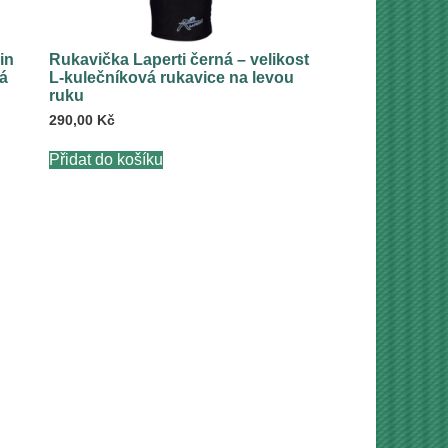
in
Rukavička Laperti černá – velikost
vá
L-kulečníková rukavice na levou
ruku
290,00
Kč
Přidat do košíku