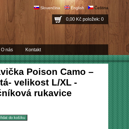
Slovenčina
English
Čeština
0,00 Kč
položek: 0
O nás
Kontakt
vička Poison Camo –
tá- velikost L/XL -
čníková rukavice
řidat do košíku