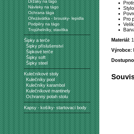
Držáky na tágo
Prot
Návleky na tágo
Stylo
Ochrana tága
Povr
Ořezávátka - brousky- lepidla
Pro 
Podpěry na tágo
Velik
Trojúhelníky, stavítka
Barv
Materiál
: 
Šipky a terče
Šipky příslušenství
Výrobce:
Šipkové terče
Šipky soft
Dostupno
Šipky steel
Kulečníkové stoly
Souvis
Kulečníky pool
Kulečníky karambol
Kulečníkové mantinely
Ochranný potah stolu
Kapsy - košíky- startovací body