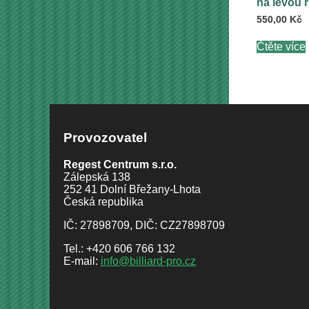
na levou r
550,00
Kč
Čtěte více
Provozovatel
Regest Centrum s.r.o.
Zálepská 138
252 41 Dolní Břežany-Lhota
Česká republika
IČ: 27898709, DIČ: CZ27898709
Tel.: +420 606 766 132
E-mail:
info@billiard-pro.cz