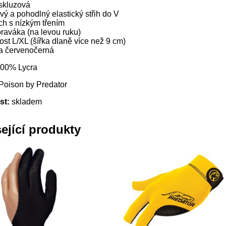
iskluzová
vý a pohodlný elastický střih do V
ch s nízkým třením
praváka (na levou ruku)
ost L/XL (šířka dlaně více než 9 cm)
a červenočerná
100% Lycra
Poison by Predator
st:
skladem
ející produkty