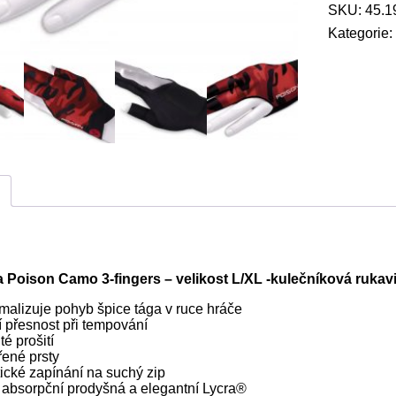
-
SKU:
45.1
3
Kategorie
prstá-
velikost
L/XL
-
kulečníkov
rukavice
množství
 Poison Camo 3-fingers – velikost L/XL -kulečníková rukav
malizuje pohyb špice tága v ruce hráče
í přesnost při tempování
té prošití
řené prsty
ické zapínání na suchý zip
a absorpční prodyšná a elegantní Lycra®