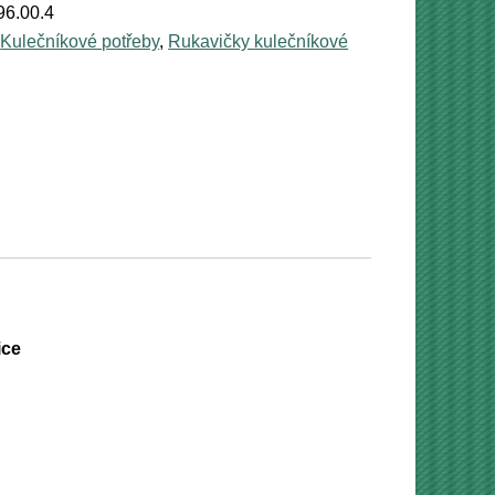
96.00.4
:
Kulečníkové potřeby
,
Rukavičky kulečníkové
á
ice