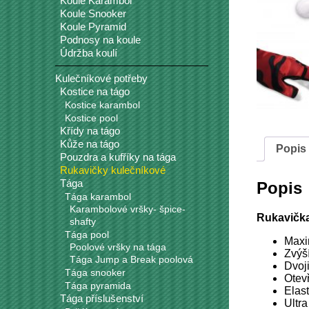
Koule Karambol
Koule Snooker
Koule Pyramid
Podnosy na koule
Údržba koulí
Kulečníkové potřeby
Kostice na tágo
Kostice karambol
Kostice pool
Křídy na tágo
Kůže na tágo
Popis
Pouzdra a kufříky na tága
Rukavičky kulečníkové
Tága
Popis
Tága karambol
Karambolové vršky- špice-
Rukavička
shafty
Tága pool
Maxi
Poolové vršky na tága
Zvýš
Tága Jump a Break poolová
Dvoji
Tága snooker
Otev
Tága pyramida
Elast
Tága příslušenství
Ultr