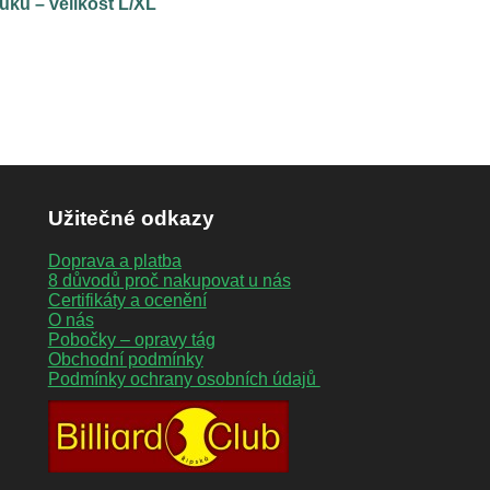
uku – velikost L/XL
Užitečné odkazy
Doprava a platba
8 důvodů proč nakupovat u nás
Certifikáty a ocenění
O nás
Pobočky – opravy tág
Obchodní podmínky
Podmínky ochrany osobních údajů