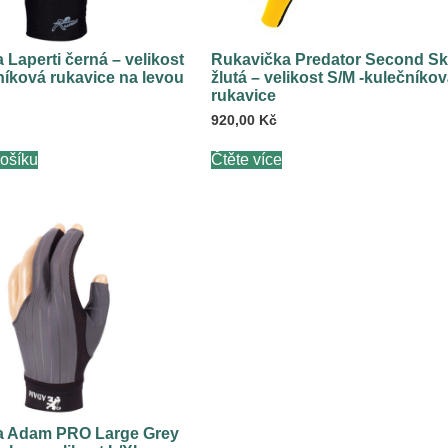
 Laperti černá – velikost
Rukavička Predator Second Sk
níková rukavice na levou
žlutá – velikost S/M -kulečníko
rukavice
920,00
Kč
košíku
Čtěte více
a Adam PRO Large Grey