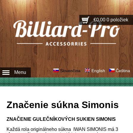
€0.00
0 položiek
Slovenčina
English
Čeština
Menu
Značenie súkna Simonis
ZNAČENIE GULEČNÍKOVÝCH SUKIEN SIMONIS
Každá rola originálneho súkna IWAN SIMONIS má 3