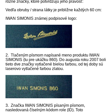
rôzne značky, ktoré potvrdzujú jeho pravosť:
Vedľa obruby / strana látky je približne každých 60 cm:
IWAN SIMONIS známej podpisové logo:
2. Tlačeným písmom napísané meno produktu IWAN
SIMONIS (tu pre ukážku 860). Do augusta roku 2007 boli
tieto dve značky vytlačené bielou farbou, od tej doby sú
laserovo vytlačené farbou zlatou.
3. Značka IWAN SIMONIS písaným písmom,
nasledovaná číselným kódom role (ID). Toto