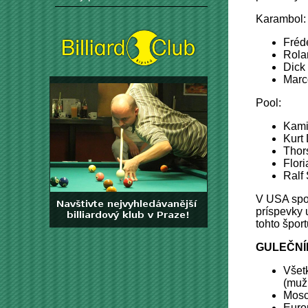
Karambol:
Fréd
Rola
Dick
Marc
Pool:
Kami
Kurt 
Thor
Flori
Ralf
V USA spon
príspevky 
tohto špor
GULEČNÍ
Všet
(muži
Mosc
Euro