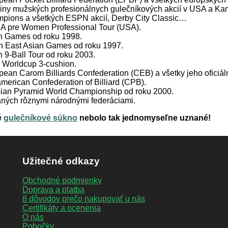
iny mužských profesionálnych gulečníkových akcií v USA a K
pions a všetkých ESPN akcií, Derby City Classic…
 pre Women Professional Tour (USA).
n Games od roku 1998.
h East Asian Games od roku 1997.
 9-Ball Tour od roku 2003.
Worldcup 3-cushion.
pean Carom Billiards Confederation (CEB) a všetky jeho oficiál
merican Confederation of Billiard (CPB).
ian Pyramid World Championship od roku 2000.
ných rôznymi národnými federáciami.
é
gulečníkové súkno
nebolo tak jednomyseľne uznané!
Užitečné odkazy
Obchodné podmienky
Doprava a platba
8 dôvodov prečo nakupovať u nás
Certifikáty a ocenenia
O nás
Pobočky