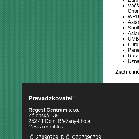
Väčš
Cham
WPBA
Asia
Sout
Asian
UMB 
Euro
Pana
Russ
Uzna
Žiadne in
Prevádzkovateľ
Regest Centrum s.r.o.
Zálepská 138
252 41 Dolní Břežany-Lhota
Česká republika
IČ: 27898709, DIČ: CZ27898709