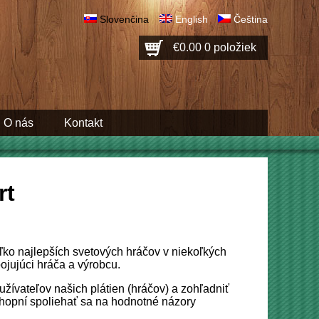
Slovenčina
English
Čeština
€0.00
0 položiek
O nás
Kontakt
rt
ľko najlepších svetových hráčov v niekoľkých
pojujúci hráča a výrobcu.
žívateľov našich plátien (hráčov) a zohľadniť
hopní spoliehať sa na hodnotné názory