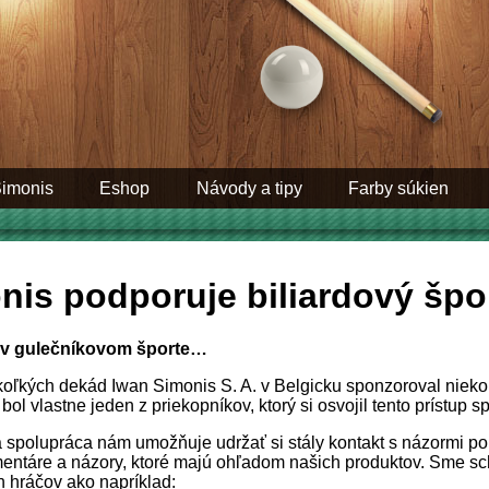
Simonis
Eshop
Návody a tipy
Farby súkien
nis podporuje biliardový špo
o v gulečníkovom športe…
oľkých dekád Iwan Simonis S. A. v Belgicku sponzoroval nieko
bol vlastne jeden z priekopníkov, ktorý si osvojil tento prístup s
a spolupráca nám umožňuje udržať si stály kontakt s názormi pou
entáre a názory, ktoré majú ohľadom našich produktov. Sme sc
h hráčov ako napríklad: