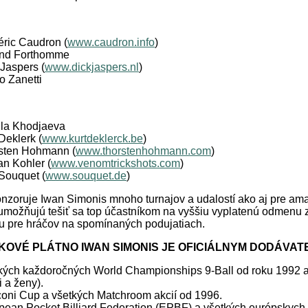
éric Caudron (
www.caudron.info
)
nd Forthomme
 Jaspers (
www.dickjaspers.nl
)
o Zanetti
la Khodjaeva
Deklerk (
www.kurtdeklerck.be
)
sten Hohmann (
www.thorstenhohmann.com
)
an Kohler (
www.venomtrickshots.com
)
 Souquet (
www.souquet.de
)
zoruje Iwan Simonis mnoho turnajov a udalostí ako aj pre amaté
umožňujú tešiť sa top účastníkom na vyššiu vyplatenú odmenu z
tu pre hráčov na spomínaných podujatiach.
KOVÉ PLÁTNO IWAN SIMONIS JE OFICIÁLNYM DODÁVAT
kých každoročných World Championships 9-Ball od roku 1992 
 a ženy).
oni Cup a všetkých Matchroom akcií od 1996.
pean Pocket Billiard Federation (EPBF) a všetkých európskych