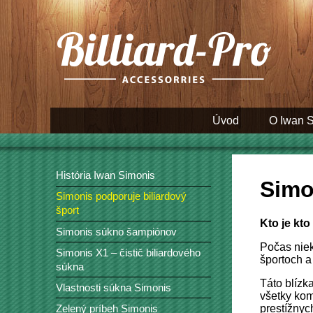
Úvod
O Iwan 
História Iwan Simonis
Simo
Simonis podporuje biliardový
šport
Kto je kt
Simonis súkno šampiónov
Počas niek
Simonis X1 – čistič biliardového
športoch a 
súkna
Táto blízk
Vlastnosti súkna Simonis
všetky kom
prestížnyc
Zelený príbeh Simonis