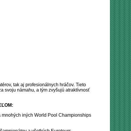
rov, tak aj profesionálnych hráčov. Tieto
a svoju námahu, a tým zvyšujú atraktívnosť
EĽOM:
a mnohých iných World Pool Championships
 šampionátov a všetkých Eurotours.